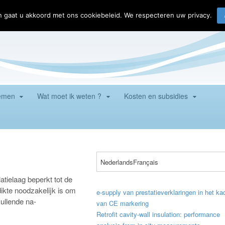
n gaat u akkoord met ons cookiebeleid. We respecteren uw privacy.
temen
Wat moet ik weten ?
Kosten en subsidies
Nederlands
Français
atielaag beperkt tot de
ikte noodzakelijk is om
e-supply van prestatieverklaringen in het ka
ullende na-
van CE markering
Retrofit cavity-wall insulation: performance