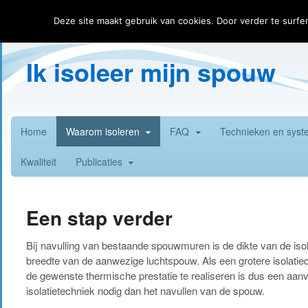
Home
Contact
Deze site maakt gebruik van cookies. Door verder te surfe
Ik isoleer mijn spouw
Home
Waarom isoleren
FAQ
Technieken en sys
Kwaliteit
Publicaties
Een stap verder
Bij navulling van bestaande spouwmuren is de dikte van de isol
breedte van de aanwezige luchtspouw. Als een grotere isolatied
de gewenste thermische prestatie te realiseren is dus een aanv
isolatietechniek nodig dan het navullen van de spouw.