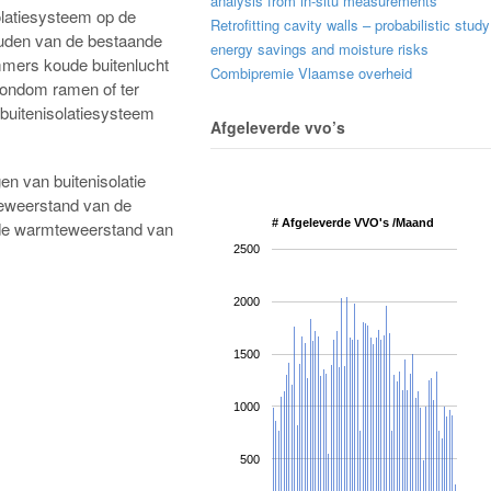
analysis from in-situ measurements
olatiesysteem op de
Retrofitting cavity walls – probabilistic study
uden van de bestaande
energy savings and moisture risks
 immers koude buitenlucht
Combipremie Vlaamse overheid
rondom ramen of ter
 buitenisolatiesysteem
Afgeleverde vvo’s
n van buitenisolatie
teweerstand van de
# Afgeleverde VVO's /Maand
 de warmteweerstand van
2500
2000
1500
1000
500